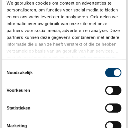
We gebruiken cookies om content en advertenties te
personaliseren, om functies voor social media te bieden
en om ons websiteverkeer te analyseren. Ook delen we
Bij inschrijving gaat u akkoord met ons
privacybeleid
.
informatie over uw gebruik van onze site met onze
partners voor social media, adverteren en analyse. Deze
partners kunnen deze gegevens combineren met andere
Aanvullingen
informatie die u aan ze heeft verstrekt of die ze hebben
verzameld op basis van uw gebruik van hun services. U
Vul deze informatie aan of geef een reactie.
gaat akkoord met de cookies en het
privacystatement
als u onze website blijft gebruiken.
Toestemmingsselectie
1 reactie
Noodzakelijk
Jannie
schreef:
15/05/2026 om 10:30
Voorkeuren
Ik ben zo benieuwd naar de hortus alkmaar. Ik heb zelf een
wilde tuin.
Maar kan door gezondheids problemen niet naar de hortus
Statistieken
komen helaas.
Reply
Marketing