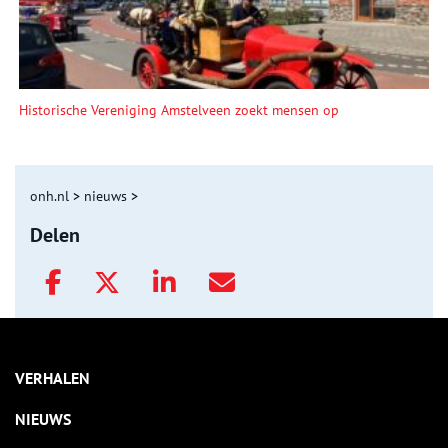
Historische Vereniging Amstelveen zoekt mensen op
onh.nl
>
nieuws
>
Delen
VERHALEN
NIEUWS