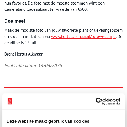
hun favoriet. De foto met de meeste stemmen wint een
Cameraland Cadeaukaart ter waarde van €500.
Doe mee!
Maak de mooiste foto van jouw favoriete plant of lievelingsbloem
en stuur ‘m in! Dit kan via
www.hortusalkmaar.nl/fotowedstrijd
. De
deadline is 13 juli.
Bron:
Hortus Alkmaar
Publicatiedatum: 14/06/2025
Ontvang de nieuwsbrief
Wilt u op de hoogte blijven van de mooiste verhalen en het
laatste erfgoednieuws? Schrijf u dan nu in voor onze
Deze website maakt gebruik van cookies
wekelijkse nieuwsbrief!