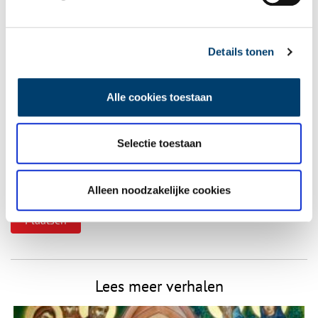
Vereiste velden zijn gemarkeerd met *. Het e-mailadres wordt niet
Details tonen
gepubliceerd.
Naam
*
Alle cookies toestaan
E-mail
*
Selectie toestaan
Alleen noodzakelijke cookies
Vink dit aan als u op de hoogte gehouden wil worden.
Lees meer verhalen