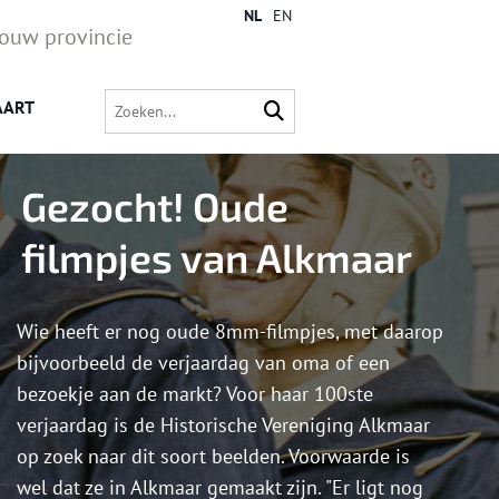
NL
EN
jouw provincie
AART
Gezocht! Oude
filmpjes van Alkmaar
Wie heeft er nog oude 8mm-filmpjes, met daarop
bijvoorbeeld de verjaardag van oma of een
bezoekje aan de markt? Voor haar 100ste
verjaardag is de Historische Vereniging Alkmaar
op zoek naar dit soort beelden. Voorwaarde is
wel dat ze in Alkmaar gemaakt zijn. "Er ligt nog