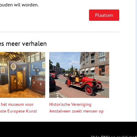
houden wil worden.
es meer verhalen
 hét museum voor
Historische Vereniging
ste Europese Kunst
Amstelveen zoekt mensen op