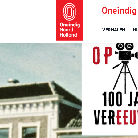
Oneindig
VERHALEN
N