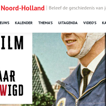
 Noord-Holland
Beleef de geschiedenis van 
IEUWS
KALENDER
THEMA’S
UITAGENDA
VIDEO’S
K