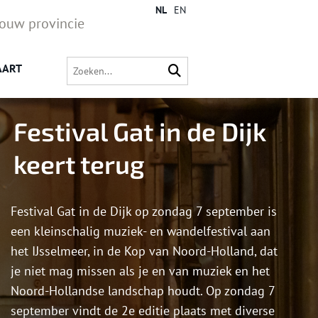
NL
EN
jouw provincie
AART
Festival Gat in de Dijk
keert terug
Festival Gat in de Dijk op zondag 7 september is
een kleinschalig muziek- en wandelfestival aan
het IJsselmeer, in de Kop van Noord-Holland, dat
je niet mag missen als je en van muziek en het
Noord-Hollandse landschap houdt. Op zondag 7
september vindt de 2e editie plaats met diverse