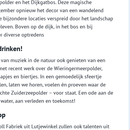
rpolder en het Dijkgatbos. Deze magische
tember opnieuw het decor van een wandelend
de bijzondere locaties verspreid door het landschap
even. Boven op de dijk, in het bos en bij
er diverse optredens
drinken!
ve van muziek in de natuur ook genieten van een
met recent werk over de Wieringermeerpolder,
apjes en biertjes. In een gemoedelijk sfeertje
len, laten we horen, voelen én proeven waar de
chte Zuiderzeepolder – voor staat. Een ode aan de
 water, aan verleden en toekomst!
op
l Fabriek uit Lutjewinkel zullen ook talenten uit