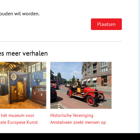
houden wil worden.
es meer verhalen
 hét museum voor
Historische Vereniging
ste Europese Kunst
Amstelveen zoekt mensen op