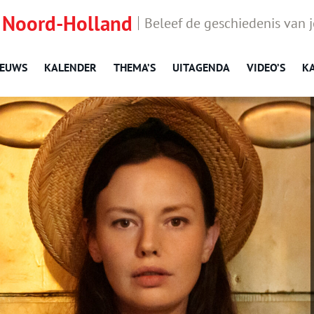
 Noord-Holland
Beleef de geschiedenis van 
IEUWS
KALENDER
THEMA’S
UITAGENDA
VIDEO’S
K