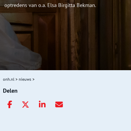
optredens van o.a. Elsa Birgitta Bekman.
onh.nl
>
nieuws
>
Delen