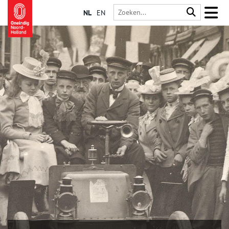
NL
EN