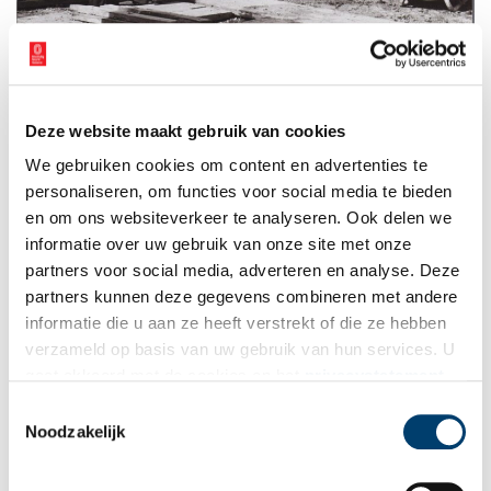
In 1974 stortte de in aanbouw zijnde brug over het Noordhollandsch Kanaal in.
Collectie Waterlands Archief, WAT001009492.
Deze website maakt gebruik van cookies
De expositie is open op de openingsdagen van de studiezaal:
dinsdag t/m donderdag van 9.00-17.00 uur. Toegang is gratis. Voor
We gebruiken cookies om content en advertenties te
het bezoeken van de expositie is het niet nodig een afspraak te
personaliseren, om functies voor social media te bieden
maken.
en om ons websiteverkeer te analyseren. Ook delen we
informatie over uw gebruik van onze site met onze
Bron:
Waterlands Archief
partners voor social media, adverteren en analyse. Deze
Publicatiedatum: 06/08/2024
partners kunnen deze gegevens combineren met andere
informatie die u aan ze heeft verstrekt of die ze hebben
verzameld op basis van uw gebruik van hun services. U
gaat akkoord met de cookies en het
privacystatement
als u onze website blijft gebruiken.
Toestemmingsselectie
Ontvang de nieuwsbrief
Noodzakelijk
Wilt u op de hoogte blijven van de mooiste verhalen en het
laatste erfgoednieuws? Schrijf u dan nu in voor onze