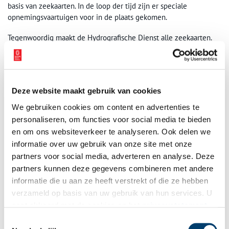
basis van zeekaarten. In de loop der tijd zijn er speciale
opnemingsvaartuigen voor in de plaats gekomen.
Tegenwoordig maakt de Hydrografische Dienst alle zeekaarten.
Dit doet de dienst voor de zeeën rond Nederland en in Caribisch
Nederland. De waterdiepten, getijden en gevaren als ondiepten
en wrakken moeten zorgvuldig worden vastgesteld.
Deze website maakt gebruik van cookies
In de tentoonstelling zijn oude meetinstrumenten te zien zoals
dieptemeters, hoekmeters en getij-instrumenten én is te zien
We gebruiken cookies om content en advertenties te
hoe zeekaarten werden gedrukt: van de eerste schets tot aan de
personaliseren, om functies voor social media te bieden
koperplaat waarmee de kaart wordt afgedrukt.
en om ons websiteverkeer te analyseren. Ook delen we
informatie over uw gebruik van onze site met onze
De zee in kaart
is te zien vanaf 20 juni in Het
partners voor social media, adverteren en analyse. Deze
Scheepvaartmuseum.
partners kunnen deze gegevens combineren met andere
Bron:
Het Scheepvaartmuseum
informatie die u aan ze heeft verstrekt of die ze hebben
verzameld op basis van uw gebruik van hun services. U
Publicatiedatum: 20/06/2025
gaat akkoord met de cookies en het
privacystatement
als u onze website blijft gebruiken.
Toestemmingsselectie