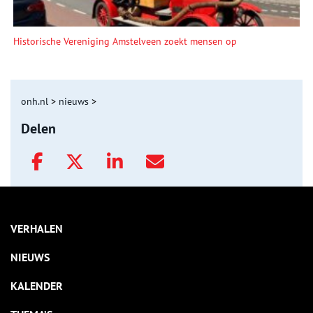
Historische Vereniging Amstelveen zoekt mensen op
onh.nl
>
nieuws
>
Delen
VERHALEN
NIEUWS
KALENDER