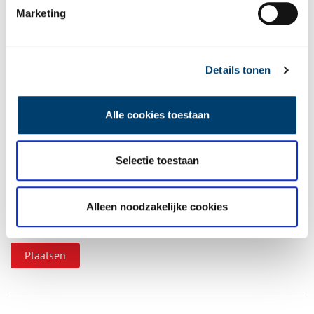
Vul deze informatie aan of geef een reactie.
Marketing
Details tonen
Vereiste velden zijn gemarkeerd met *. Het e-mailadres wordt niet
gepubliceerd.
Alle cookies toestaan
Naam
*
Selectie toestaan
E-mail
*
Alleen noodzakelijke cookies
Vink dit aan als u op de hoogte gehouden wil worden.