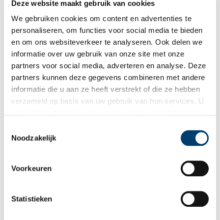
Bron:
Visit Gooi & Vecht
Deze website maakt gebruik van cookies
We gebruiken cookies om content en advertenties te
Publicatiedatum: 12/07/2025
personaliseren, om functies voor social media te bieden
en om ons websiteverkeer te analyseren. Ook delen we
informatie over uw gebruik van onze site met onze
partners voor social media, adverteren en analyse. Deze
Ontvang de nieuwsbrief
partners kunnen deze gegevens combineren met andere
informatie die u aan ze heeft verstrekt of die ze hebben
Wilt u op de hoogte blijven van de mooiste verhalen en het
verzameld op basis van uw gebruik van hun services. U
laatste erfgoednieuws? Schrijf u dan nu in voor onze
gaat akkoord met de cookies en het
privacystatement
wekelijkse nieuwsbrief!
als u onze website blijft gebruiken.
Toestemmingsselectie
Noodzakelijk
Bij inschrijving gaat u akkoord met ons
privacybeleid
.
Voorkeuren
Aanvullingen
Statistieken