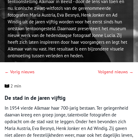
tentoonstelling Alkmaar in Beeld - door de lens van toen en
nu. Iconische zwart-witfoto’s van de gerenommeerde
fotografen Maria Austria, Eva Besnyö, Henk Jonker en Ad
Windig uit de jaren vijftig worden voor het eerst sinds hun
ontstaan tentoongesteld. Daarnaast presenteert het museum
nieuw werk van de hedendaagse fotograaf Jonne Lucia. Zij
heeft zich laten inspireren door haar voorgangers en legt het
Alkmaar van nu vast. Het resultaat is een bijzondere visuele
ontmoeting tussen verleden en heden.
← Vorig nieuws
Volgend nieuws →
2 min
De stad in de jaren vijftig
In 1954 vierde Alkmaar haar 700-jarig bestaan. Ter gelegenheid
daarvan kreeg een groep jonge, talentvolle fotografen de
opdracht om de stad vast te leggen. Onder hen bevonden zich
Maria Austria, Eva Besnyö, Henk Jonker en Ad Windig. Zij gaven
niet alleen de feestelijkheden weer, maar ook het dagelijks leven,