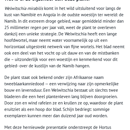
Welwitschia mirabilis
komt in het wild uitsluitend voor langs de
kust van Namibië en Angola in de oudste woestijn ter wereld: de
Namib. In dit extreem droge gebied, waar gemiddeld minder dan
25 millimeter regen per jaar valt, weet de plant te overleven
dankzij een unieke strategie. De Welwitschia heeft een lange
hoofdwortel, maar neemt water voornamelijk op uit een
horizontaal uitgestrekt netwerk van fijne wortels. Het blad neemt
ook een deel van het vocht op uit dauw en van de mistbanken
die – uitzonderlijk voor een woestijn en kenmerkend voor dit
gebied- over de kustlijn van de Namib hangen.
De plant staat ook bekend onder zijn Afrikaanse naam
tweeblaarkanniedood — een verwijzing naar zijn opmerkelijke
bouw en levensduur. Een Welwitschia bestaat uit slechts twee
bladeren die een heel plantenleven lang blijven doorgroeien.
Door zon en wind rafelen ze en krullen ze op, waardoor de plant
eruitziet als een hoop dor blad. Schijn bedriegt: sommige
exemplaren kunnen meer dan duizend jaar oud worden.
Met deze hernieuwde presentatie onderstreept de Hortus