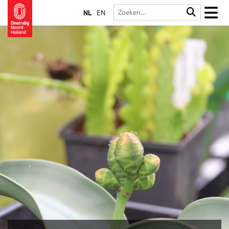
NL
EN