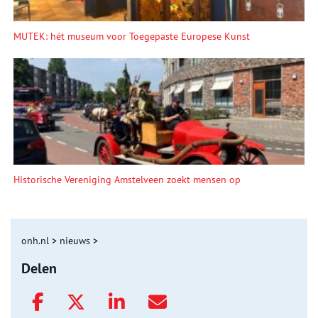
MUTEK: hét museum voor Toegepaste Europese Kunst
Historische Vereniging Amstelveen zoekt mensen op
onh.nl
>
nieuws
>
Delen