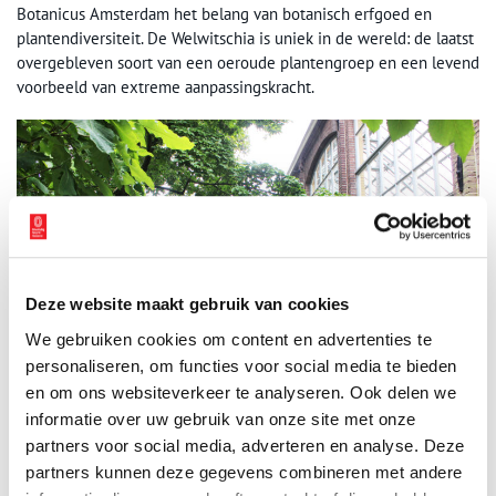
Botanicus Amsterdam het belang van botanisch erfgoed en
plantendiversiteit. De Welwitschia is uniek in de wereld: de laatst
overgebleven soort van een oeroude plantengroep en een levend
voorbeeld van extreme aanpassingskracht.
Deze website maakt gebruik van cookies
We gebruiken cookies om content en advertenties te
personaliseren, om functies voor social media te bieden
en om ons websiteverkeer te analyseren. Ook delen we
informatie over uw gebruik van onze site met onze
De Palmenkas. Foto: Hortus Amsterdam.
partners voor social media, adverteren en analyse. Deze
partners kunnen deze gegevens combineren met andere
De Hortus viert de terugkeer van de Welwitschia met een