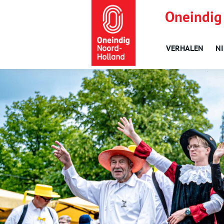
Oneindig
VERHALEN
N