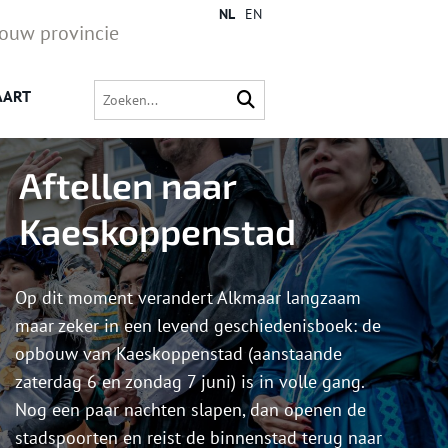
NL
EN
jouw provincie
AART
Aftellen naar
Kaeskoppenstad
Op dit moment verandert Alkmaar langzaam
maar zeker in een levend geschiedenisboek: de
opbouw van Kaeskoppenstad (aanstaande
zaterdag 6 en zondag 7 juni) is in volle gang.
Nog een paar nachten slapen, dan openen de
stadspoorten en reist de binnenstad terug naar