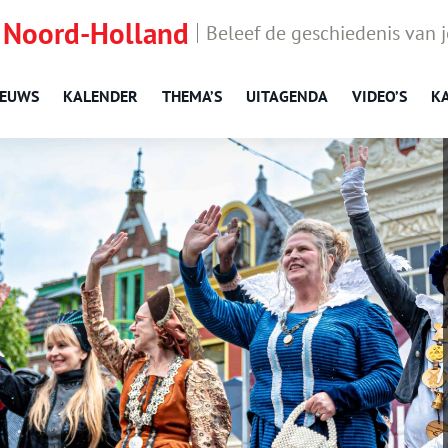
 Noord-Holland
Beleef de geschiedenis van 
IEUWS
KALENDER
THEMA’S
UITAGENDA
VIDEO’S
K