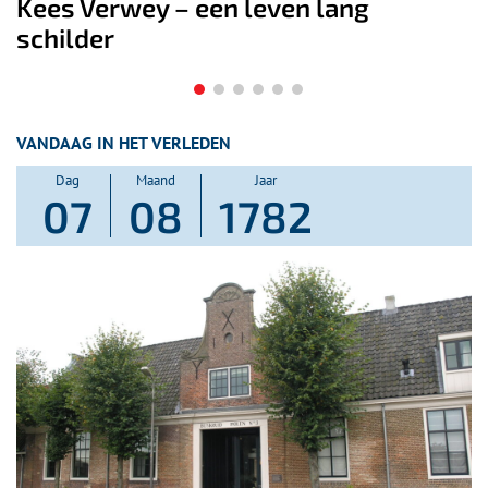
De Wateratlas van Noord-Holland
geeft inzicht in onze relatie met
water
VANDAAG IN HET VERLEDEN
Dag
Maand
Jaar
07
08
1782