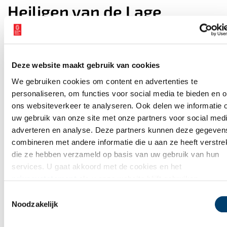
Heiligen van de Lage
Landen I: van Cunera tot
Lambertus
Deze website maakt gebruik van cookies
We gebruiken cookies om content en advertenties te
WAAR BEN JIJ NU?
personaliseren, om functies voor social media te bieden en 
Verhalen op
ons websiteverkeer te analyseren. Ook delen we informatie 
uw gebruik van onze site met onze partners voor social medi
de kaart
adverteren en analyse. Deze partners kunnen deze gegeven
combineren met andere informatie die u aan ze heeft verstrek
Op de verhalenkaart kan je precies zien wat zich vroeger
die ze hebben verzameld op basis van uw gebruik van hun
overal heeft afgespeeld. Bij jou in de buurt, maar ook op
services. U gaat akkoord met de cookies en het
andere plekken in Noord-Holland. Ga mee op avontuur door
privacystatement
als u onze website blijft gebruiken.
jouw eigen provincie!
Toestemmingsselectie
Noodzakelijk
Ontdek