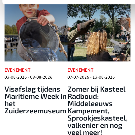
EVENEMENT
EVENEMENT
07-07-2026 - 13-08-2026
15-08-2026 - 15-08-2026
ns
Zomer bij Kasteel
Folkloredag
 in
Radboud:
Zaanse Schans
Middeleeuws
eum
Kampement,
Sprookjeskasteel,
valkenier en nog
veel meer!