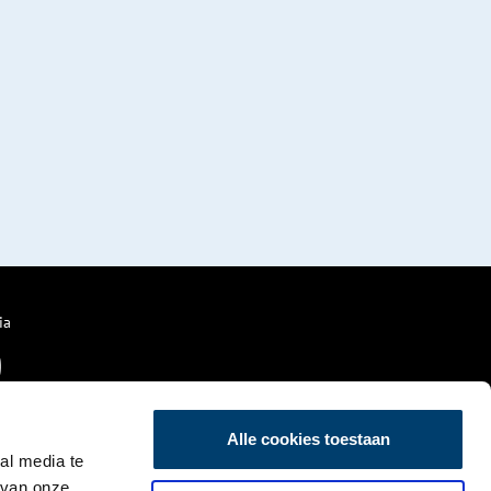
ia
Alle cookies toestaan
al media te
 van onze