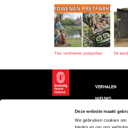
Tien verdwenen pretparken
De een
VERHALEN
NIEUWS
KALENDER
Deze website maakt gebru
We gebruiken cookies om c
THEMA’S
bieden en om ons websitev