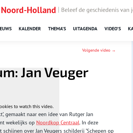
 Noord-Holland
Beleef de geschiedenis van 
IEUWS
KALENDER
THEMA’S
UITAGENDA
VIDEO’S
K
Volgende video →
um: Jan Veuger
ookies to watch this video.
kt’, gemaakt naar een idee van Rutger Jan
jnt wekelijks op
Noordkop Centraal
. In deze
ht schijnen over Jan Veugers schilderij ‘Schepen op