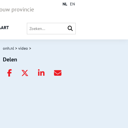
NL
EN
jouw provincie
AART
onh.nl
>
video
>
Delen