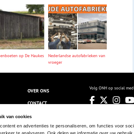
denboeten op De Haukes
Nederlandse autofabrieken van
vroeger
Volg ONH op social med
OVER ONS
CONTACT
NIEUWSBRIEF
ik van cookies
ontent en advertenties te personaliseren, om functies voor soci
DISCLAIMER
erkeer te analyseren. Ook delen we informatie over uw gebruik