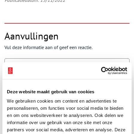
Publicatiedatum: 15/11/2022
Aanvullingen
Vul deze informatie aan of geef een reactie.
Vereiste velden zijn gemarkeerd met *. Het e-mailadres wordt niet
gepubliceerd.
Deze website maakt gebruik van cookies
Naam
*
We gebruiken cookies om content en advertenties te
personaliseren, om functies voor social media te bieden
en om ons websiteverkeer te analyseren. Ook delen we
E-mail
*
informatie over uw gebruik van onze site met onze
partners voor social media, adverteren en analyse. Deze