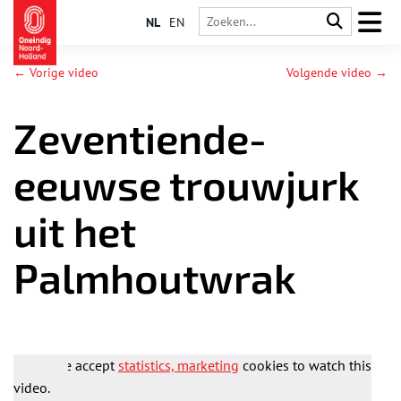
NL
EN
← Vorige video
Volgende video →
Zeventiende-
eeuwse trouwjurk
uit het
Palmhoutwrak
Please accept
statistics, marketing
cookies to watch this
video.