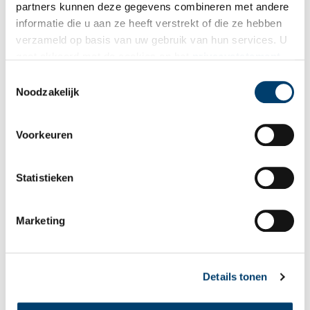
partners kunnen deze gegevens combineren met andere
Vink dit aan als u op de hoogte gehouden wil worden.
informatie die u aan ze heeft verstrekt of die ze hebben
verzameld op basis van uw gebruik van hun services. U
gaat akkoord met de cookies en het
privacystatement
als u onze website blijft gebruiken.
Toestemmingsselectie
Noodzakelijk
Bekijk meer video's
Voorkeuren
Statistieken
Marketing
Een jaar rond in de Eendenkooi ’t Zand
Details tonen