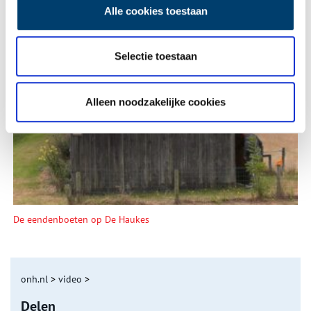
Alle cookies toestaan
Selectie toestaan
Tien verdwenen pretparken
Alleen noodzakelijke cookies
De eendenboeten op De Haukes
onh.nl
>
video
>
Delen