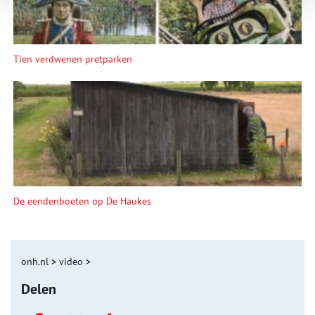
Tien verdwenen pretparken
De eendenboeten op De Haukes
onh.nl
>
video
>
Delen