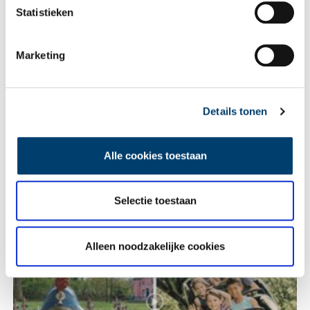
Vink dit aan als u op de hoogte gehouden wil worden.
Statistieken
Marketing
Bekijk meer video's
Details tonen
Alle cookies toestaan
Selectie toestaan
Een jaar rond in de Eendenkooi ’t Zand
Alleen noodzakelijke cookies