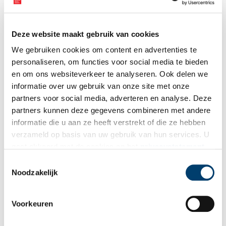
Deze website maakt gebruik van cookies
Aanvullingen
We gebruiken cookies om content en advertenties te
personaliseren, om functies voor social media te bieden
Vul deze informatie aan of geef een reactie.
en om ons websiteverkeer te analyseren. Ook delen we
informatie over uw gebruik van onze site met onze
partners voor social media, adverteren en analyse. Deze
partners kunnen deze gegevens combineren met andere
informatie die u aan ze heeft verstrekt of die ze hebben
Vereiste velden zijn gemarkeerd met *. Het e-mailadres wordt niet
verzameld op basis van uw gebruik van hun services. U
gepubliceerd.
gaat akkoord met de cookies en het
privacystatement
Naam
*
als u onze website blijft gebruiken.
Toestemmingsselectie
Noodzakelijk
E-mail
*
Voorkeuren