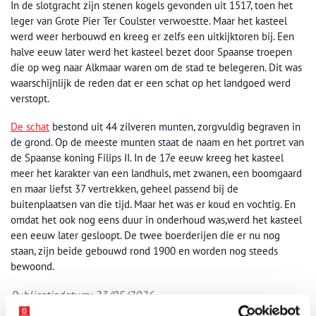
In de slotgracht zijn stenen kogels gevonden uit 1517, toen het
leger van Grote Pier Ter Coulster verwoestte. Maar het kasteel
werd weer herbouwd en kreeg er zelfs een uitkijktoren bij. Een
halve eeuw later werd het kasteel bezet door Spaanse troepen
die op weg naar Alkmaar waren om de stad te belegeren. Dit was
waarschijnlijk de reden dat er een schat op het landgoed werd
verstopt.
De schat
bestond uit 44 zilveren munten, zorgvuldig begraven in
de grond. Op de meeste munten staat de naam en het portret van
de Spaanse koning Filips II. In de 17e eeuw kreeg het kasteel
meer het karakter van een landhuis, met zwanen, een boomgaard
en maar liefst 37 vertrekken, geheel passend bij de
buitenplaatsen van die tijd. Maar het was er koud en vochtig. En
omdat het ook nog eens duur in onderhoud was,werd het kasteel
een eeuw later gesloopt. De twee boerderijen die er nu nog
staan, zijn beide gebouwd rond 1900 en worden nog steeds
bewoond.
Publicatiedatum: 23/05/2026