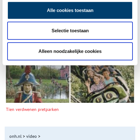
Alle cookies toestaan
Selectie toestaan
Een jaar rond in de Eendenkooi ’t Zand
Alleen noodzakelijke cookies
Tien verdwenen pretparken
onh.nl
>
video
>