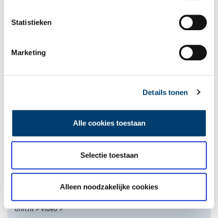
Statistieken
Marketing
Tien verdwenen pretparken
Details tonen
Alle cookies toestaan
Selectie toestaan
De eendenboeten op De Haukes
Alleen noodzakelijke cookies
onh.nl
>
video
>