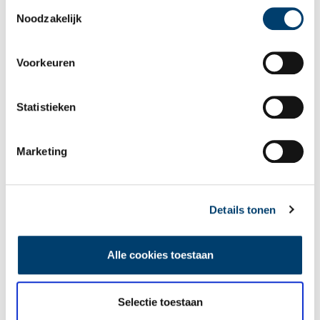
Toestemmingsselectie
Noodzakelijk
Voorkeuren
Een jaar rond in de Eendenkooi ’t Zand
Statistieken
Marketing
Details tonen
Tien verdwenen pretparken
Alle cookies toestaan
Selectie toestaan