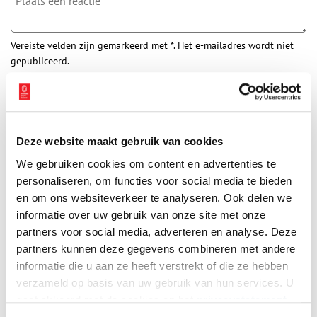
Vereiste velden zijn gemarkeerd met *. Het e-mailadres wordt niet
gepubliceerd.
Naam
*
E-mail
*
Deze website maakt gebruik van cookies
We gebruiken cookies om content en advertenties te
personaliseren, om functies voor social media te bieden
Vink dit aan als u op de hoogte gehouden wil worden.
en om ons websiteverkeer te analyseren. Ook delen we
informatie over uw gebruik van onze site met onze
partners voor social media, adverteren en analyse. Deze
partners kunnen deze gegevens combineren met andere
informatie die u aan ze heeft verstrekt of die ze hebben
Bekijk meer video's
verzameld op basis van uw gebruik van hun services. U
gaat akkoord met de cookies en het
privacystatement
als u onze website blijft gebruiken.