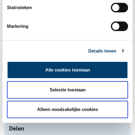
Statistieken
Marketing
De eendenboeten op De Haukes
Details tonen
Alle cookies toestaan
Selectie toestaan
Nederlandse autofabrieken van vroeger
Alleen noodzakelijke cookies
onh.nl
>
video
>
Delen