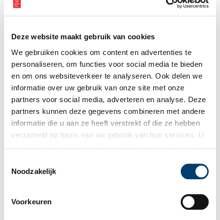
Vink dit aan als u op de hoogte gehouden wil worden.
Deze website maakt gebruik van cookies
We gebruiken cookies om content en advertenties te
personaliseren, om functies voor social media te bieden
Bekijk meer video's
en om ons websiteverkeer te analyseren. Ook delen we
informatie over uw gebruik van onze site met onze
partners voor social media, adverteren en analyse. Deze
partners kunnen deze gegevens combineren met andere
informatie die u aan ze heeft verstrekt of die ze hebben
verzameld op basis van uw gebruik van hun services. U
gaat akkoord met de cookies en het
privacystatement
als u onze website blijft gebruiken.
Toestemmingsselectie
Tien verdwenen pretparken
Noodzakelijk
Voorkeuren