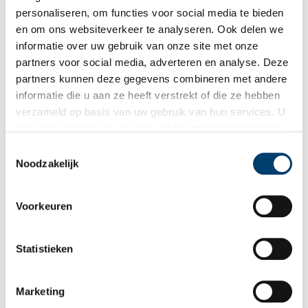
personaliseren, om functies voor social media te bieden
Vereiste velden zijn gemarkeerd met *. Het e-mailadres wordt niet
en om ons websiteverkeer te analyseren. Ook delen we
gepubliceerd.
informatie over uw gebruik van onze site met onze
Naam
*
partners voor social media, adverteren en analyse. Deze
partners kunnen deze gegevens combineren met andere
informatie die u aan ze heeft verstrekt of die ze hebben
verzameld op basis van uw gebruik van hun services. U
E-mail
*
gaat akkoord met de cookies en het
privacystatement
als u onze website blijft gebruiken.
Toestemmingsselectie
Noodzakelijk
Vink dit aan als u op de hoogte gehouden wil worden.
Voorkeuren
Statistieken
Bekijk meer video's
Marketing