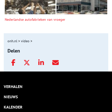
Nederlandse autofabrieken van vroeger
onh.nl
>
video
>
Delen
VERHALEN
NIEUWS
KALENDER