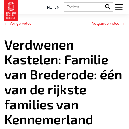
NL
EN
← Vorige video
Volgende video →
Verdwenen
Kastelen: Familie
van Brederode: één
van de rijkste
families van
Kennemerland