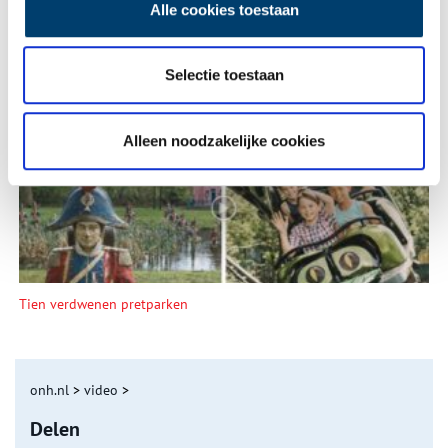
Alle cookies toestaan
Selectie toestaan
Een jaar rond in de Eendenkooi ’t Zand
Alleen noodzakelijke cookies
Tien verdwenen pretparken
onh.nl
>
video
>
Delen