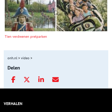
Tien verdwenen pretparken
onh.nl
>
video
>
Delen
VERHALEN