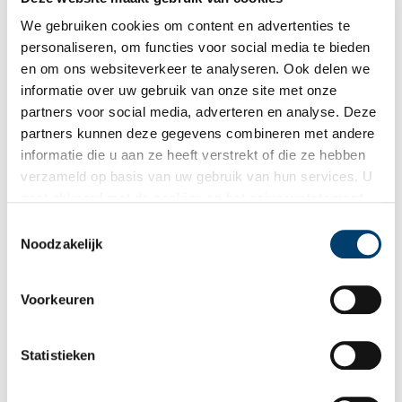
We gebruiken cookies om content en advertenties te
personaliseren, om functies voor social media te bieden
en om ons websiteverkeer te analyseren. Ook delen we
Vereiste velden zijn gemarkeerd met *. Het e-mailadres wordt niet
informatie over uw gebruik van onze site met onze
gepubliceerd.
partners voor social media, adverteren en analyse. Deze
Naam
*
partners kunnen deze gegevens combineren met andere
informatie die u aan ze heeft verstrekt of die ze hebben
verzameld op basis van uw gebruik van hun services. U
E-mail
*
gaat akkoord met de cookies en het
privacystatement
als u onze website blijft gebruiken.
Toestemmingsselectie
Noodzakelijk
Vink dit aan als u op de hoogte gehouden wil worden.
Voorkeuren
Statistieken
Bekijk meer video's