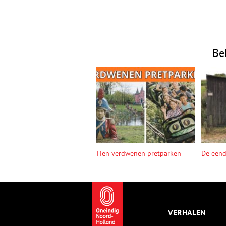
Be
Tien verdwenen pretparken
De een
VERHALEN