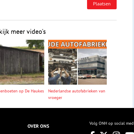
kijk meer video's
denboeten op De Haukes
Nederlandse autofabrieken van
vroeger
Volg ONH op social med
OVER ONS