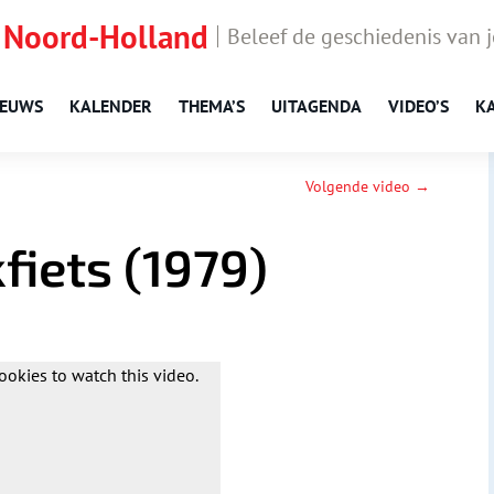
 Noord-Holland
Beleef de geschiedenis van 
IEUWS
KALENDER
THEMA’S
UITAGENDA
VIDEO’S
K
Volgende video →
fiets (1979)
ookies to watch this video.