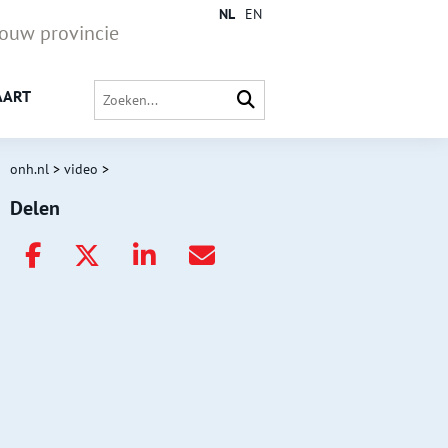
NL
EN
jouw provincie
AART
onh.nl
>
video
>
Delen