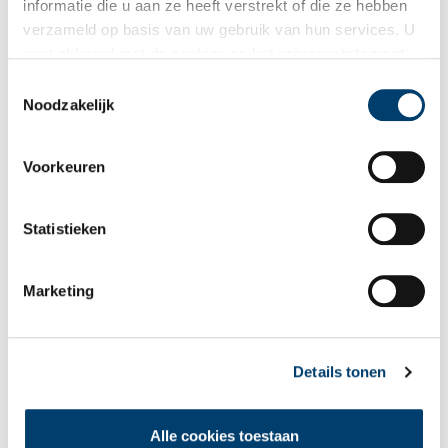
informatie die u aan ze heeft verstrekt of die ze hebben
verzameld op basis van uw gebruik van hun services. U
gaat akkoord met de cookies en het
privacystatement
als u onze website blijft gebruiken.
Toestemmingsselectie
Bekijk meer video's
Noodzakelijk
Voorkeuren
Statistieken
Marketing
Een jaar rond in de Eendenkooi ’t Zand
Details tonen
Alle cookies toestaan