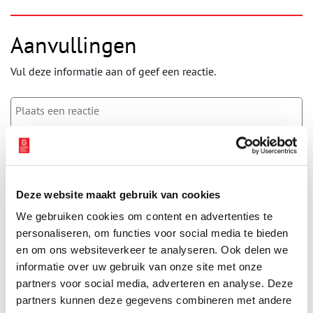
Aanvullingen
Vul deze informatie aan of geef een reactie.
Vereiste velden zijn gemarkeerd met *. Het e-mailadres wordt niet
gepubliceerd.
Naam
*
Deze website maakt gebruik van cookies
We gebruiken cookies om content en advertenties te
personaliseren, om functies voor social media te bieden
E-mail
*
en om ons websiteverkeer te analyseren. Ook delen we
informatie over uw gebruik van onze site met onze
partners voor social media, adverteren en analyse. Deze
Vink dit aan als u op de hoogte gehouden wil worden.
partners kunnen deze gegevens combineren met andere