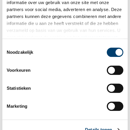
informatie over uw gebruik van onze site met onze
E-mail
*
partners voor social media, adverteren en analyse. Deze
partners kunnen deze gegevens combineren met andere
informatie die u aan ze heeft verstrekt of die ze hebben
Vink dit aan als u op de hoogte gehouden wil worden.
verzameld op basis van uw gebruik van hun services. U
gaat akkoord met de cookies en het
privacystatement
als u onze website blijft gebruiken.
Toestemmingsselectie
Noodzakelijk
Bekijk meer video's
Voorkeuren
Statistieken
Marketing
Wist je dat… de oudste afgebeelde Hollanders in deze kerk
Details tonen