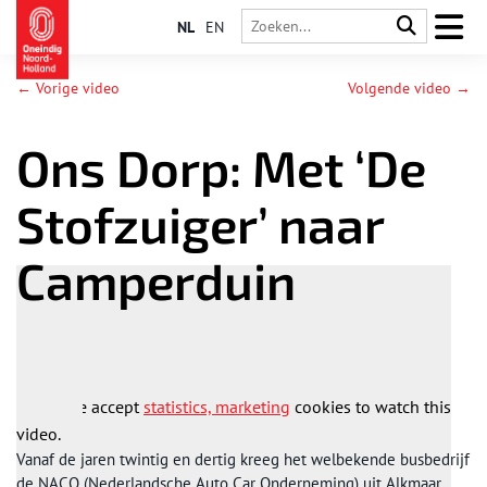
NL
EN
← Vorige video
Volgende video →
Ons Dorp: Met ‘De
Stofzuiger’ naar
Camperduin
Please accept
statistics, marketing
cookies to watch this
video.
Vanaf de jaren twintig en dertig kreeg het welbekende busbedrijf
de NACO (Nederlandsche Auto Car Onderneming) uit Alkmaar,