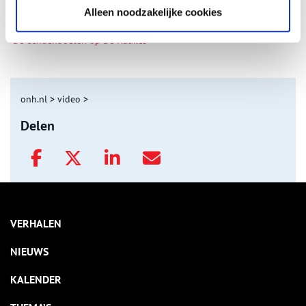
Alleen noodzakelijke cookies
De eendenboeten op De Haukes
onh.nl
>
video
>
Delen
VERHALEN
NIEUWS
KALENDER