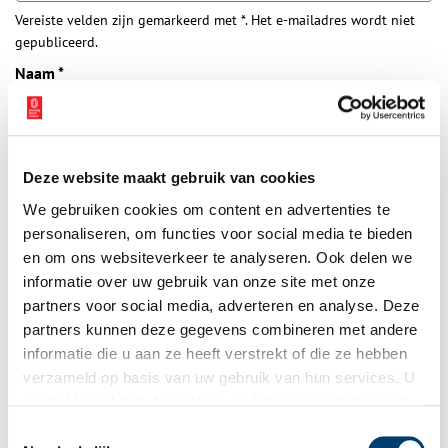
Vereiste velden zijn gemarkeerd met *. Het e-mailadres wordt niet
gepubliceerd.
Naam
*
E-mail
*
Deze website maakt gebruik van cookies
We gebruiken cookies om content en advertenties te
Vink dit aan als u op de hoogte gehouden wil worden.
personaliseren, om functies voor social media te bieden
en om ons websiteverkeer te analyseren. Ook delen we
informatie over uw gebruik van onze site met onze
partners voor social media, adverteren en analyse. Deze
partners kunnen deze gegevens combineren met andere
Bekijk meer video's
informatie die u aan ze heeft verstrekt of die ze hebben
verzameld op basis van uw gebruik van hun services. U
gaat akkoord met de cookies en het
privacystatement
als u onze website blijft gebruiken.
Toestemmingsselectie