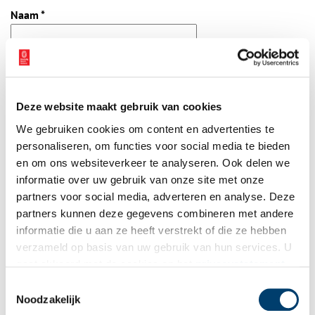
Naam
*
E-mail
*
Deze website maakt gebruik van cookies
Vink dit aan als u op de hoogte gehouden wil worden.
We gebruiken cookies om content en advertenties te
personaliseren, om functies voor social media te bieden
en om ons websiteverkeer te analyseren. Ook delen we
informatie over uw gebruik van onze site met onze
partners voor social media, adverteren en analyse. Deze
Bekijk meer video's
partners kunnen deze gegevens combineren met andere
informatie die u aan ze heeft verstrekt of die ze hebben
verzameld op basis van uw gebruik van hun services. U
gaat akkoord met de cookies en het
privacystatement
als u onze website blijft gebruiken.
Toestemmingsselectie
Noodzakelijk