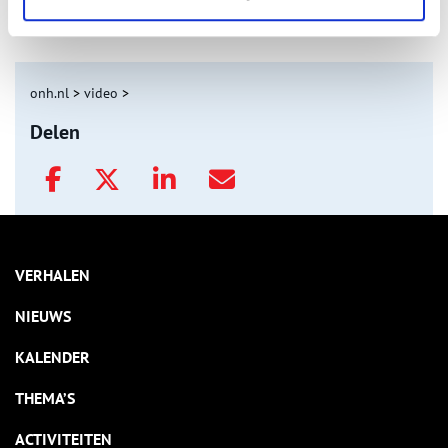
Nederlandse autofabrieken van vroeger
onh.nl
>
video
>
Delen
VERHALEN
NIEUWS
KALENDER
THEMA’S
ACTIVITEITEN