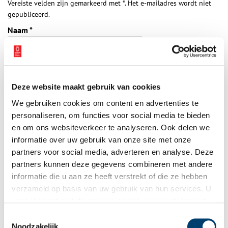
Vereiste velden zijn gemarkeerd met *. Het e-mailadres wordt niet
gepubliceerd.
Naam
*
E-mail
*
Deze website maakt gebruik van cookies
We gebruiken cookies om content en advertenties te
Vink dit aan als u op de hoogte gehouden wil worden.
personaliseren, om functies voor social media te bieden
en om ons websiteverkeer te analyseren. Ook delen we
informatie over uw gebruik van onze site met onze
partners voor social media, adverteren en analyse. Deze
partners kunnen deze gegevens combineren met andere
Bekijk meer video's
informatie die u aan ze heeft verstrekt of die ze hebben
verzameld op basis van uw gebruik van hun services. U
gaat akkoord met de cookies en het
privacystatement
als u onze website blijft gebruiken.
Toestemmingsselectie
Noodzakelijk