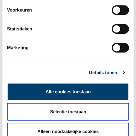
Voorkeuren
Een jaar rond in de Eendenkooi ’t Zand
Statistieken
Marketing
Details tonen
Tien verdwenen pretparken
Alle cookies toestaan
Selectie toestaan
Alleen noodzakelijke cookies
De eendenboeten op De Haukes