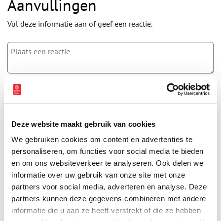
Aanvullingen
Vul deze informatie aan of geef een reactie.
Vereiste velden zijn gemarkeerd met *. Het e-mailadres wordt niet
gepubliceerd.
Naam
*
Deze website maakt gebruik van cookies
We gebruiken cookies om content en advertenties te
E-mail
*
personaliseren, om functies voor social media te bieden
en om ons websiteverkeer te analyseren. Ook delen we
informatie over uw gebruik van onze site met onze
Vink dit aan als u op de hoogte gehouden wil worden.
partners voor social media, adverteren en analyse. Deze
partners kunnen deze gegevens combineren met andere
informatie die u aan ze heeft verstrekt of die ze hebben