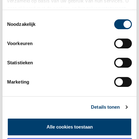
verzameld op basis van uw gebruik van hun services. U
gaat akkoord met de cookies en het
privacystatement
Bekijk meer video's
als u onze website blijft gebruiken.
Toestemmingsselectie
Noodzakelijk
Voorkeuren
Statistieken
Een jaar rond in de Eendenkooi ’t Zand
Marketing
Details tonen
Alle cookies toestaan