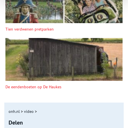
Tien verdwenen pretparken
De eendenboeten op De Haukes
onh.nl
>
video
>
Delen