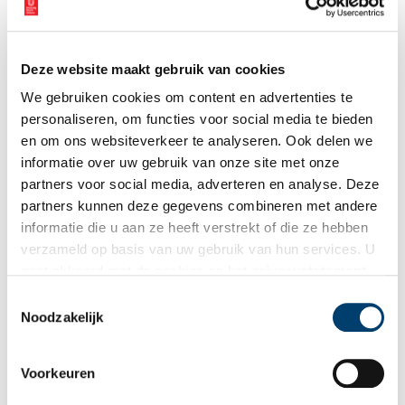
Deze website maakt gebruik van cookies
Aanvullingen
We gebruiken cookies om content en advertenties te
personaliseren, om functies voor social media te bieden
Vul deze informatie aan of geef een reactie.
en om ons websiteverkeer te analyseren. Ook delen we
informatie over uw gebruik van onze site met onze
partners voor social media, adverteren en analyse. Deze
partners kunnen deze gegevens combineren met andere
informatie die u aan ze heeft verstrekt of die ze hebben
Vereiste velden zijn gemarkeerd met *. Het e-mailadres wordt niet
verzameld op basis van uw gebruik van hun services. U
gepubliceerd.
gaat akkoord met de cookies en het
privacystatement
Naam
*
als u onze website blijft gebruiken.
Toestemmingsselectie
Noodzakelijk
E-mail
*
Voorkeuren