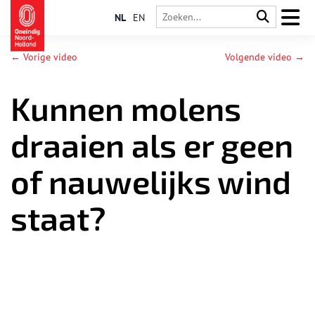
NL
EN
← Vorige video
Volgende video →
Kunnen molens
draaien als er geen
of nauwelijks wind
staat?