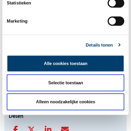
Statistieken
De eendenboeten op De Haukes
Marketing
Details tonen
Alle cookies toestaan
Nederlandse autofabrieken van vroeger
Selectie toestaan
Alleen noodzakelijke cookies
onh.nl
>
video
>
Delen