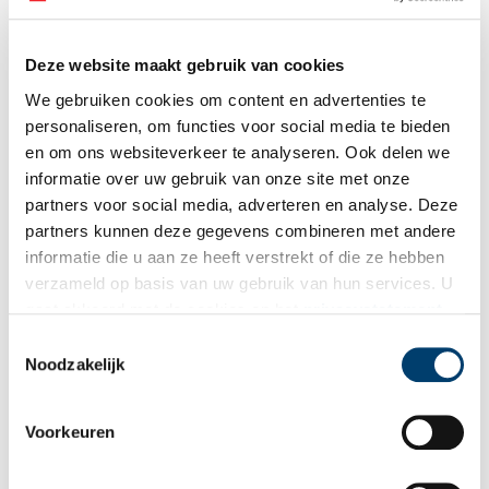
Deze website maakt gebruik van cookies
We gebruiken cookies om content en advertenties te
Bekijk meer video's
personaliseren, om functies voor social media te bieden
en om ons websiteverkeer te analyseren. Ook delen we
informatie over uw gebruik van onze site met onze
partners voor social media, adverteren en analyse. Deze
partners kunnen deze gegevens combineren met andere
informatie die u aan ze heeft verstrekt of die ze hebben
verzameld op basis van uw gebruik van hun services. U
gaat akkoord met de cookies en het
privacystatement
als u onze website blijft gebruiken.
Toestemmingsselectie
Tien verdwenen pretparken
Noodzakelijk
Voorkeuren