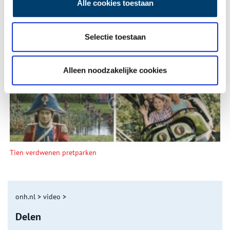
Alle cookies toestaan
Selectie toestaan
Een jaar rond in de Eendenkooi ’t Zand
Alleen noodzakelijke cookies
Tien verdwenen pretparken
onh.nl
>
video
>
Delen