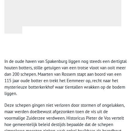
In de oude haven van Spakenburg liggen nog steeds een dertigtal
houten botters, stille getuigen van een trotse vloot van ooit meer
dan 200 schepen. Maarten van Rossem stapt aan boord van een
115 jaar oude botter en trekt het Eemmeer op, recht naar het
mysterieuze botterkerkhof waar tientallen wrakken op de bodem
liggen.
Deze schepen gingen niet verloren door stormen of ongelukken,
maar werden doelbewust afgezonken toen de vis uit de
voormalige Zuiderzee verdween. Historicus Pieter de Vos vertelt
hoe gemeentelijk beleid destijds bepaalde dat de schepen
simpelweg moesten zinken, vaak enkel bruikbaar als brandhout.