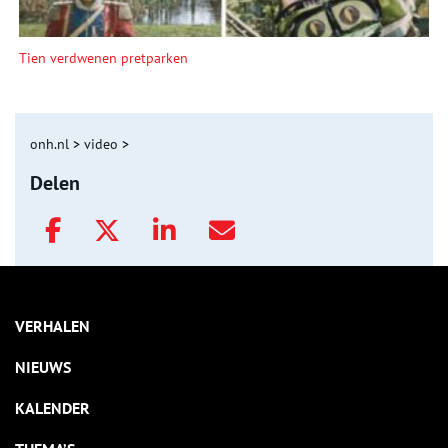
Tien verdwenen pretparken
onh.nl
>
video
>
Delen
VERHALEN
NIEUWS
KALENDER