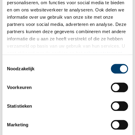
personaliseren, om functies voor social media te bieden
gepubliceerd.
en om ons websiteverkeer te analyseren. Ook delen we
Naam
*
informatie over uw gebruik van onze site met onze
partners voor social media, adverteren en analyse. Deze
partners kunnen deze gegevens combineren met andere
E-mail
*
informatie die u aan ze heeft verstrekt of die ze hebben
verzameld op basis van uw gebruik van hun services. U
gaat akkoord met de cookies en het
privacystatement
Vink dit aan als u op de hoogte gehouden wil worden.
als u onze website blijft gebruiken.
Toestemmingsselectie
Noodzakelijk
Voorkeuren
Bekijk meer video's
Statistieken
Marketing