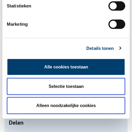
Statistieken
Marketing
Tien verdwenen pretparken
Details tonen
Alle cookies toestaan
De eendenboeten op De Haukes
Selectie toestaan
Alleen noodzakelijke cookies
onh.nl
>
video
>
Delen