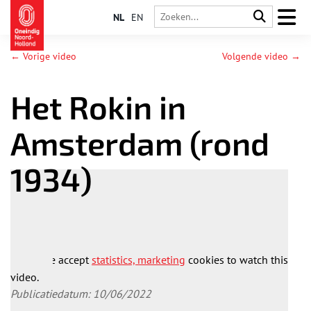
NL
EN
← Vorige video
Volgende video →
Het Rokin in
Amsterdam (rond
1934)
Please accept
statistics, marketing
cookies to watch this
video.
Publicatiedatum: 10/06/2022