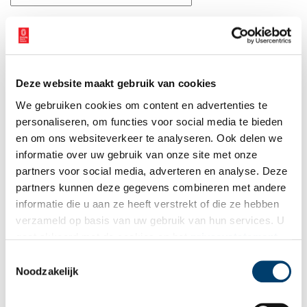
E-mail
*
Vink dit aan als u op de hoogte gehouden wil worden.
Deze website maakt gebruik van cookies
We gebruiken cookies om content en advertenties te
personaliseren, om functies voor social media te bieden
en om ons websiteverkeer te analyseren. Ook delen we
informatie over uw gebruik van onze site met onze
Bekijk meer video's
partners voor social media, adverteren en analyse. Deze
partners kunnen deze gegevens combineren met andere
informatie die u aan ze heeft verstrekt of die ze hebben
verzameld op basis van uw gebruik van hun services. U
gaat akkoord met de cookies en het
privacystatement
als u onze website blijft gebruiken.
Toestemmingsselectie
Noodzakelijk
Een jaar rond in de Eendenkooi ’t Zand