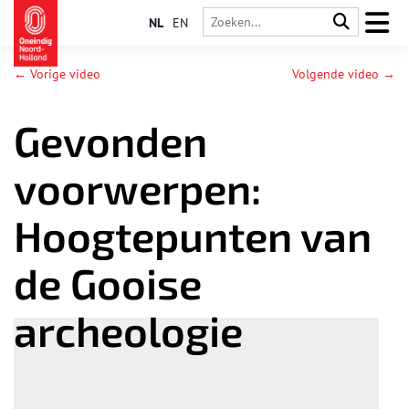
NL
EN
← Vorige video
Volgende video →
Gevonden
voorwerpen:
Hoogtepunten van
de Gooise
archeologie