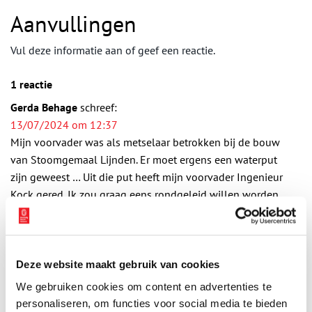
Aanvullingen
Vul deze informatie aan of geef een reactie.
1 reactie
Gerda Behage
schreef:
13/07/2024 om 12:37
Mijn voorvader was als metselaar betrokken bij de bouw
van Stoomgemaal Lijnden. Er moet ergens een waterput
zijn geweest … Uit die put heeft mijn voorvader Ingenieur
Kock gered. Ik zou graag eens rondgeleid willen worden, …
mogelijk is er ook nog de genoemde put te vinden.
Reply
Deze website maakt gebruik van cookies
We gebruiken cookies om content en advertenties te
Vereiste velden zijn gemarkeerd met *. Het e-mailadres wordt niet
personaliseren, om functies voor social media te bieden
gepubliceerd.