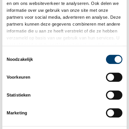
en om ons websiteverkeer te analyseren. Ook delen we
Naam
*
informatie over uw gebruik van onze site met onze
partners voor social media, adverteren en analyse. Deze
partners kunnen deze gegevens combineren met andere
E-mail
*
informatie die u aan ze heeft verstrekt of die ze hebben
verzameld op basis van uw gebruik van hun services. U
gaat akkoord met de cookies en het
privacystatement
als u onze website blijft gebruiken.
Vink dit aan als u op de hoogte gehouden wil worden.
Toestemmingsselectie
Noodzakelijk
Voorkeuren
Bekijk meer video's
Statistieken
Marketing