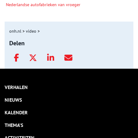
Nederlandse autofabrieken van vroeger
onh.nl
>
video
>
Delen
VERHALEN
NIEUWS
KALENDER
THEMA’S
ACTIVITEITEN