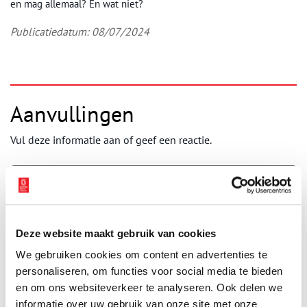
en mag allemaal? En wat niet?
Publicatiedatum: 08/07/2024
Aanvullingen
Vul deze informatie aan of geef een reactie.
Vereiste velden zijn gemarkeerd met *. Het e-mailadres wordt niet
Deze website maakt gebruik van cookies
gepubliceerd.
We gebruiken cookies om content en advertenties te
Naam
*
personaliseren, om functies voor social media te bieden
en om ons websiteverkeer te analyseren. Ook delen we
informatie over uw gebruik van onze site met onze