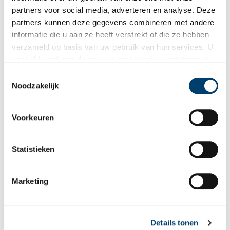
E-mail
*
partners voor social media, adverteren en analyse. Deze
partners kunnen deze gegevens combineren met andere
informatie die u aan ze heeft verstrekt of die ze hebben
Vink dit aan als u op de hoogte gehouden wil worden.
verzameld op basis van uw gebruik van hun services. U
gaat akkoord met de cookies en het
privacystatement
als u onze website blijft gebruiken.
Toestemmingsselectie
Noodzakelijk
Bekijk meer video's
Voorkeuren
Statistieken
Marketing
Wist je dat… de oudste afgebeelde Hollanders in deze kerk
begraven liggen?
Details tonen