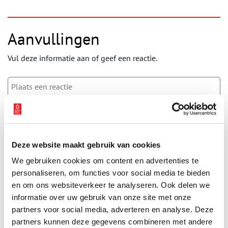
Aanvullingen
Vul deze informatie aan of geef een reactie.
Vereiste velden zijn gemarkeerd met *. Het e-mailadres wordt niet
gepubliceerd.
Deze website maakt gebruik van cookies
Naam
*
We gebruiken cookies om content en advertenties te
personaliseren, om functies voor social media te bieden
E-mail
*
en om ons websiteverkeer te analyseren. Ook delen we
informatie over uw gebruik van onze site met onze
partners voor social media, adverteren en analyse. Deze
partners kunnen deze gegevens combineren met andere
Vink dit aan als u op de hoogte gehouden wil worden.