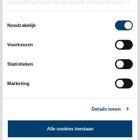
verzameld op basis van uw gebruik van hun services. U
gaat akkoord met de cookies en het
privacystatement
Bekijk meer video's
als u onze website blijft gebruiken.
Toestemmingsselectie
Noodzakelijk
Voorkeuren
Statistieken
Tien verdwenen pretparken
Marketing
Details tonen
Alle cookies toestaan