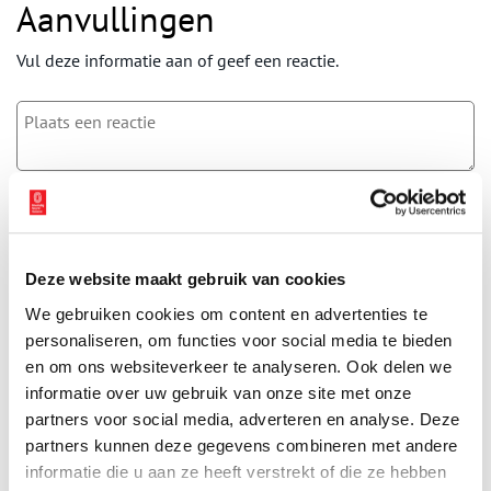
Aanvullingen
Vul deze informatie aan of geef een reactie.
Vereiste velden zijn gemarkeerd met *. Het e-mailadres wordt niet
gepubliceerd.
Naam
*
Deze website maakt gebruik van cookies
We gebruiken cookies om content en advertenties te
E-mail
*
personaliseren, om functies voor social media te bieden
en om ons websiteverkeer te analyseren. Ook delen we
informatie over uw gebruik van onze site met onze
Vink dit aan als u op de hoogte gehouden wil worden.
partners voor social media, adverteren en analyse. Deze
partners kunnen deze gegevens combineren met andere
informatie die u aan ze heeft verstrekt of die ze hebben