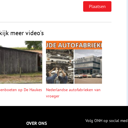
kijk meer video's
denboeten op De Haukes
Nederlandse autofabrieken van
vroeger
Volg ONH op social med
OVER ONS