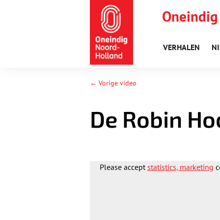
Oneindig
VERHALEN
N
← Vorige video
De Robin H
Please accept
statistics, marketing
c