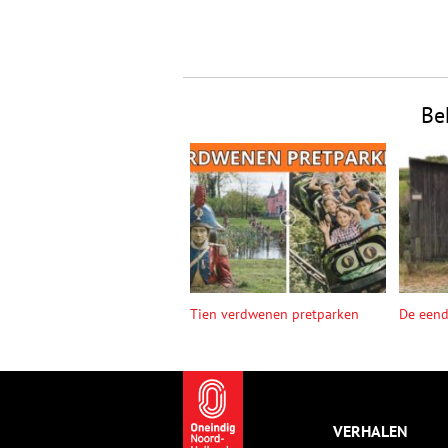
Be
Tien verdwenen pretparken
De een
VERHALEN