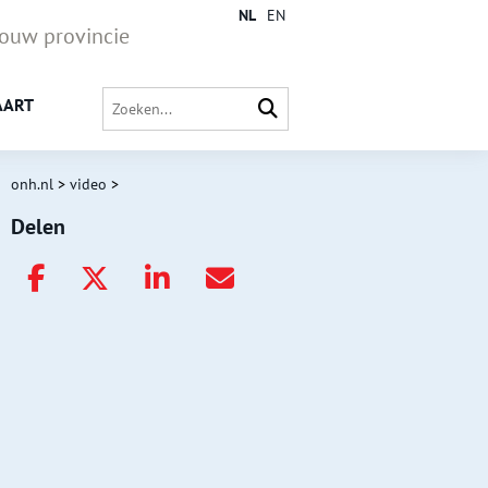
NL
EN
jouw provincie
AART
onh.nl
>
video
>
Delen