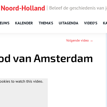
 Noord-Holland
Beleef de geschiedenis van 
IEUWS
KALENDER
THEMA’S
UITAGENDA
VIDEO’S
K
Volgende video →
ood van Amsterdam
ookies to watch this video.