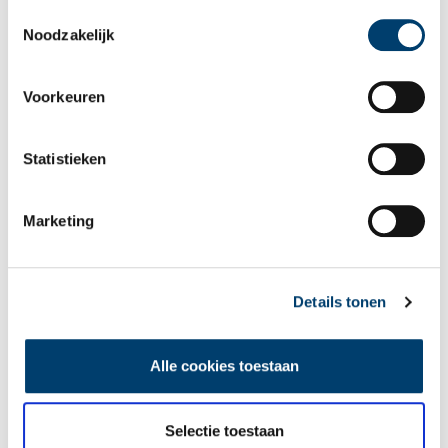
als u onze website blijft gebruiken.
Toestemmingsselectie
Noodzakelijk
Voorkeuren
Statistieken
Een jaar rond in de Eendenkooi ’t Zand
Marketing
Details tonen
Alle cookies toestaan
Tien verdwenen pretparken
Selectie toestaan