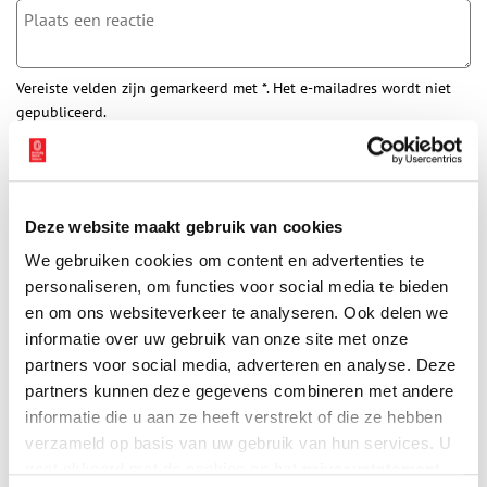
Vereiste velden zijn gemarkeerd met *. Het e-mailadres wordt niet
gepubliceerd.
Naam
*
Deze website maakt gebruik van cookies
E-mail
*
We gebruiken cookies om content en advertenties te
personaliseren, om functies voor social media te bieden
Vink dit aan als u op de hoogte gehouden wil worden.
en om ons websiteverkeer te analyseren. Ook delen we
informatie over uw gebruik van onze site met onze
partners voor social media, adverteren en analyse. Deze
partners kunnen deze gegevens combineren met andere
informatie die u aan ze heeft verstrekt of die ze hebben
Bekijk meer video's
verzameld op basis van uw gebruik van hun services. U
gaat akkoord met de cookies en het
privacystatement