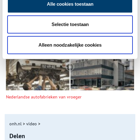
Alle cookies toestaan
Selectie toestaan
De eendenboeten op De Haukes
Alleen noodzakelijke cookies
Nederlandse autofabrieken van vroeger
onh.nl
>
video
>
Delen