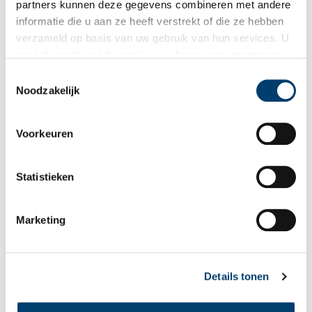
partners kunnen deze gegevens combineren met andere
Vink dit aan als u op de hoogte gehouden wil worden.
informatie die u aan ze heeft verstrekt of die ze hebben
verzameld op basis van uw gebruik van hun services. U
gaat akkoord met de cookies en het
privacystatement
als u onze website blijft gebruiken.
Toestemmingsselectie
Noodzakelijk
Bekijk meer video's
Voorkeuren
Statistieken
Marketing
Tien verdwenen pretparken
Details tonen