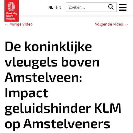
NL
EN
← Vorige video
Volgende video →
De koninklijke
vleugels boven
Amstelveen:
Impact
geluidshinder KLM
op Amstelveners