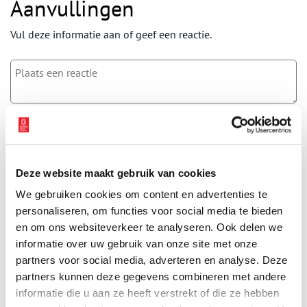
Aanvullingen
Vul deze informatie aan of geef een reactie.
Vereiste velden zijn gemarkeerd met *. Het e-mailadres wordt niet
gepubliceerd.
Naam
*
Deze website maakt gebruik van cookies
We gebruiken cookies om content en advertenties te
E-mail
*
personaliseren, om functies voor social media te bieden
en om ons websiteverkeer te analyseren. Ook delen we
informatie over uw gebruik van onze site met onze
Vink dit aan als u op de hoogte gehouden wil worden.
partners voor social media, adverteren en analyse. Deze
partners kunnen deze gegevens combineren met andere
informatie die u aan ze heeft verstrekt of die ze hebben