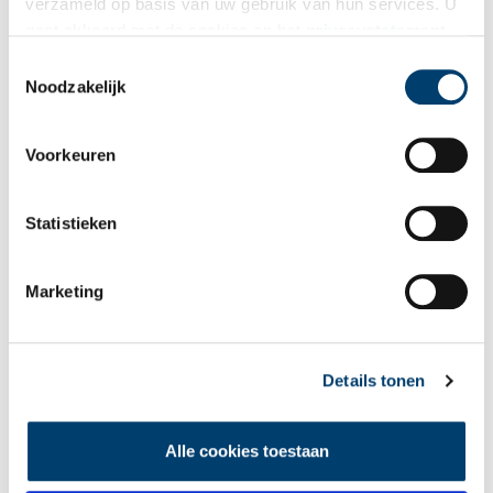
verzameld op basis van uw gebruik van hun services. U
gaat akkoord met de cookies en het
privacystatement
Bekijk meer video's
als u onze website blijft gebruiken.
Toestemmingsselectie
Noodzakelijk
Voorkeuren
Statistieken
Een jaar rond in de Eendenkooi ’t Zand
Marketing
Details tonen
Alle cookies toestaan