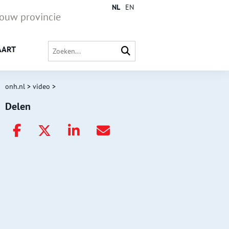
NL
EN
jouw provincie
AART
onh.nl
>
video
>
Delen