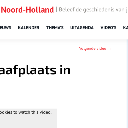
 Noord-Holland
Beleef de geschiedenis van 
IEUWS
KALENDER
THEMA’S
UITAGENDA
VIDEO’S
K
Volgende video →
aafplaats in
ookies to watch this video.