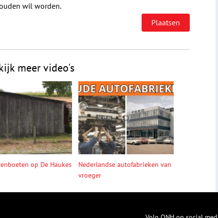
houden wil worden.
kijk meer video's
denboeten op De Haukes
Nederlandse autofabrieken van
vroeger
Volg ONH op social med