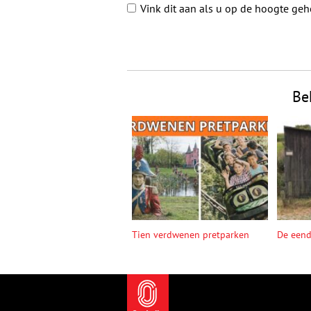
Vink dit aan als u op de hoogte ge
Be
Tien verdwenen pretparken
De een