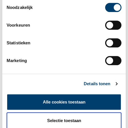
Toestemmingsselectie
Noodzakelijk
Voorkeuren
Tien verdwenen pretparken
Statistieken
Marketing
Details tonen
De eendenboeten op De Haukes
Alle cookies toestaan
Selectie toestaan