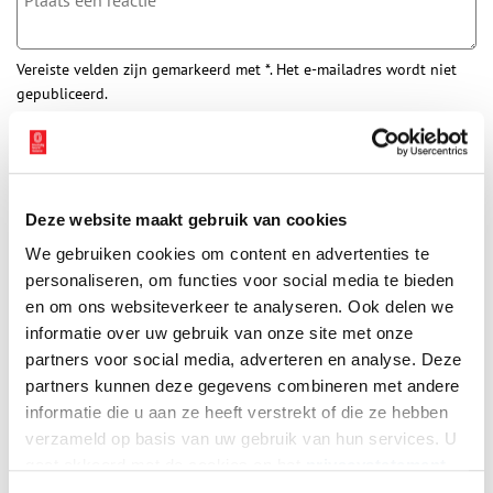
Vereiste velden zijn gemarkeerd met *. Het e-mailadres wordt niet
gepubliceerd.
Naam
*
E-mail
*
Deze website maakt gebruik van cookies
We gebruiken cookies om content en advertenties te
personaliseren, om functies voor social media te bieden
Vink dit aan als u op de hoogte gehouden wil worden.
en om ons websiteverkeer te analyseren. Ook delen we
informatie over uw gebruik van onze site met onze
partners voor social media, adverteren en analyse. Deze
partners kunnen deze gegevens combineren met andere
informatie die u aan ze heeft verstrekt of die ze hebben
Bekijk meer video's
verzameld op basis van uw gebruik van hun services. U
gaat akkoord met de cookies en het
privacystatement
als u onze website blijft gebruiken.