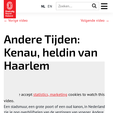
NL
EN
← Vorige video
Volgende video →
Andere Tijden:
Kenau, heldin van
Haarlem
Please accept
statistics, marketing
cookies to watch this
video.
Een stadsmuur, een grote poort of een oud kanon, in Nederland
zie je nog overblijfselen van de vestingen van vroeger. Andere