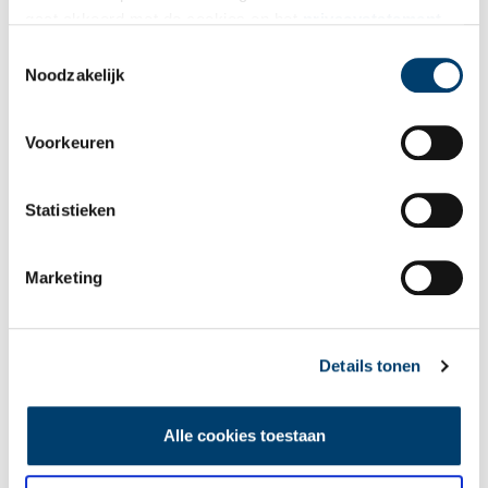
Bekijk meer video's
gaat akkoord met de cookies en het
privacystatement
als u onze website blijft gebruiken.
Toestemmingsselectie
Noodzakelijk
Voorkeuren
Statistieken
Wist je dat… de oudste afgebeelde Hollanders in deze kerk
begraven liggen?
Marketing
Details tonen
Alle cookies toestaan
Een jaar rond in de Eendenkooi ’t Zand