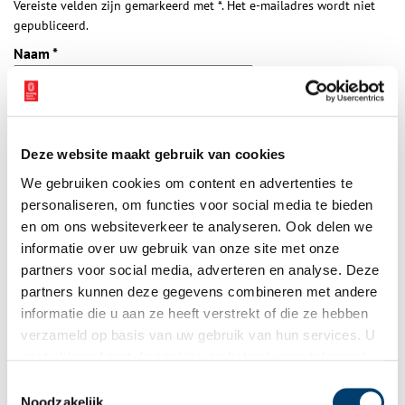
Vereiste velden zijn gemarkeerd met *. Het e-mailadres wordt niet
gepubliceerd.
Naam
*
E-mail
*
Deze website maakt gebruik van cookies
We gebruiken cookies om content en advertenties te
Vink dit aan als u op de hoogte gehouden wil worden.
personaliseren, om functies voor social media te bieden
en om ons websiteverkeer te analyseren. Ook delen we
informatie over uw gebruik van onze site met onze
partners voor social media, adverteren en analyse. Deze
partners kunnen deze gegevens combineren met andere
Bekijk meer video's
informatie die u aan ze heeft verstrekt of die ze hebben
verzameld op basis van uw gebruik van hun services. U
gaat akkoord met de cookies en het
privacystatement
als u onze website blijft gebruiken.
Toestemmingsselectie
Noodzakelijk