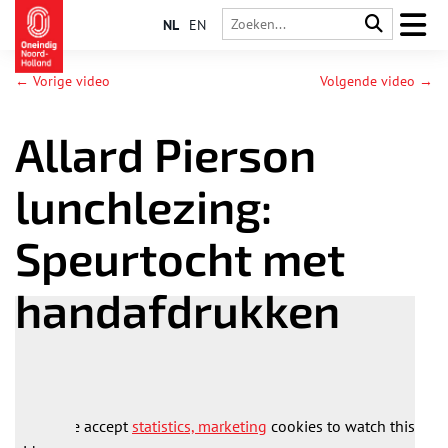
NL
EN
← Vorige video
Volgende video →
Allard Pierson
lunchlezing:
Speurtocht met
handafdrukken
Please accept
statistics, marketing
cookies to watch this