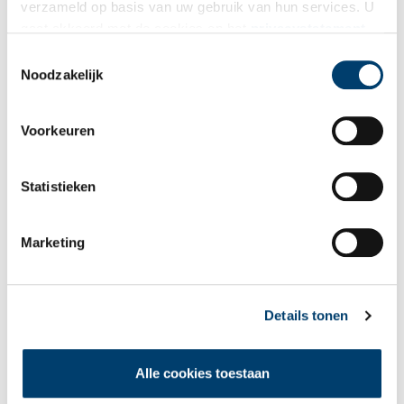
verzameld op basis van uw gebruik van hun services. U
gaat akkoord met de cookies en het
privacystatement
Bekijk meer video's
als u onze website blijft gebruiken.
Toestemmingsselectie
Noodzakelijk
Voorkeuren
Statistieken
Een jaar rond in de Eendenkooi ’t Zand
Marketing
Details tonen
Alle cookies toestaan