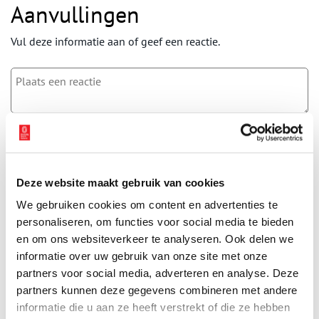
Aanvullingen
Vul deze informatie aan of geef een reactie.
Vereiste velden zijn gemarkeerd met *. Het e-mailadres wordt niet
gepubliceerd.
Naam
*
Deze website maakt gebruik van cookies
We gebruiken cookies om content en advertenties te
E-mail
*
personaliseren, om functies voor social media te bieden
en om ons websiteverkeer te analyseren. Ook delen we
informatie over uw gebruik van onze site met onze
Vink dit aan als u op de hoogte gehouden wil worden.
partners voor social media, adverteren en analyse. Deze
partners kunnen deze gegevens combineren met andere
informatie die u aan ze heeft verstrekt of die ze hebben