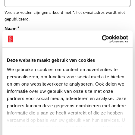
Vereiste velden zijn gemarkeerd met *. Het e-mailadres wordt niet
gepubliceerd.
Naam
*
E-mail
*
Deze website maakt gebruik van cookies
We gebruiken cookies om content en advertenties te
Vink dit aan als u op de hoogte gehouden wil worden.
personaliseren, om functies voor social media te bieden
en om ons websiteverkeer te analyseren. Ook delen we
informatie over uw gebruik van onze site met onze
partners voor social media, adverteren en analyse. Deze
partners kunnen deze gegevens combineren met andere
Bekijk meer video's
informatie die u aan ze heeft verstrekt of die ze hebben
verzameld op basis van uw gebruik van hun services. U
gaat akkoord met de cookies en het
privacystatement
als u onze website blijft gebruiken.