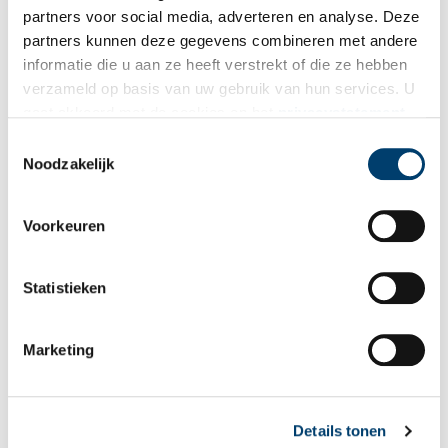
partners voor social media, adverteren en analyse. Deze
partners kunnen deze gegevens combineren met andere
informatie die u aan ze heeft verstrekt of die ze hebben
Vink dit aan als u op de hoogte gehouden wil worden.
verzameld op basis van uw gebruik van hun services. U
gaat akkoord met de cookies en het
privacystatement
als u onze website blijft gebruiken.
Toestemmingsselectie
Noodzakelijk
Bekijk meer video's
Voorkeuren
Statistieken
Marketing
Wist je dat… de oudste afgebeelde Hollanders in deze kerk
begraven liggen?
Details tonen