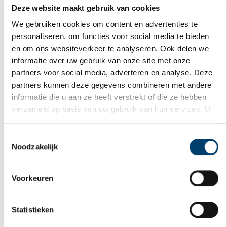
Deze website maakt gebruik van cookies
We gebruiken cookies om content en advertenties te
personaliseren, om functies voor social media te bieden
en om ons websiteverkeer te analyseren. Ook delen we
Vereiste velden zijn gemarkeerd met *. Het e-mailadres wordt niet
informatie over uw gebruik van onze site met onze
gepubliceerd.
partners voor social media, adverteren en analyse. Deze
Naam
*
partners kunnen deze gegevens combineren met andere
informatie die u aan ze heeft verstrekt of die ze hebben
verzameld op basis van uw gebruik van hun services. U
E-mail
*
gaat akkoord met de cookies en het
privacystatement
als
u onze website blijft gebruiken.
Toestemmingsselectie
Noodzakelijk
Vink dit aan als u op de hoogte gehouden wil worden.
Voorkeuren
Statistieken
Bekijk meer video's