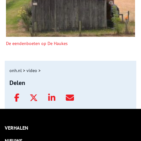
De eendenboeten op De Haukes
onh.nl
>
video
>
Delen
VERHALEN
NIEUWS